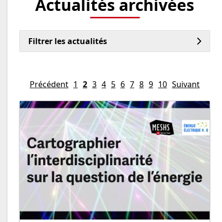
Actualités archivées
Filtrer les actualités
Précédent
1
2
3
4
5
6
7
8
9
10
Suivant