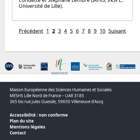
Université de Lille).
Précédent
1
2
3
4
5
6
7
8
9
10
Suivant
Maison Européenne des Sciences Humaines et Sociales
MESHS Lille Nord de France – UAR 3185
365 bis rue Jules Guesde, 59650 Villeneuve d'Ascq
Accessibilité : non conforme
Plan du site
Mentions légales
Contact