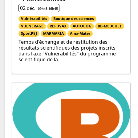
02
déc.
09h45
-
16h
45
Vulnérabilités
Boutique des sciences
VULNERÂGE
REFUVAX
AUTOCOG
BB-MÉDCULT
SportPEJ
MARMARIA
Ama-Mater
Temps d'échange et de restitution des
résultats scientifiques des projets inscrits
dans l'axe "Vulnérabilités" du programme
scientifique de la…