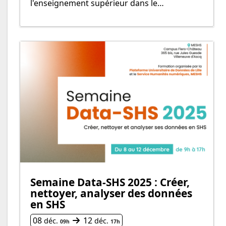
l'enseignement supérieur dans le…
Semaine Data-SHS 2025 : Créer,
nettoyer, analyser des données
en SHS
Du
au
08
12
déc.
déc.
09h
17h