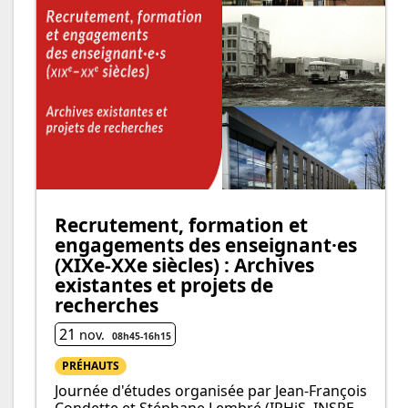
Recrutement, formation et
engagements des enseignant·es
(XIXe-XXe siècles) : Archives
existantes et projets de
recherches
21
nov.
08h45
-
16h
15
PRÉHAUTS
Journée d'études organisée par Jean-François
Condette et Stéphane Lembré (IRHiS, INSPE,