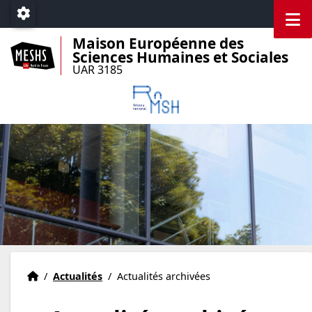
Accéder au menu principal
Accéder au contenu
M
Paramétrage
Maison Européenne des
Sciences Humaines et Sociales
UAR 3185
Accueil
Accueil
/
Actualités
/
Actualités archivées