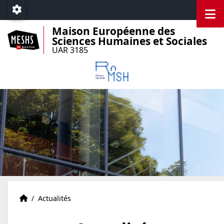
Accéder au menu principal
Accéder au contenu
M
Paramétrage
Maison Européenne des
Sciences Humaines et Sociales
UAR 3185
Accueil
Accueil
/
Actualités