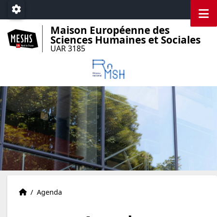
Accéder au menu principal
Accéder au contenu
M
Paramétrage
Maison Européenne des
Sciences Humaines et Sociales
UAR 3185
Accueil
Accueil
/
Agenda