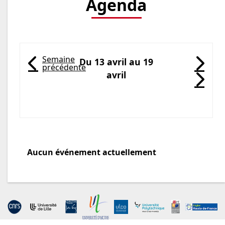
Agenda
Semaine
Du 13 avril au 19
précédente
( Du 2026-04-06 au 19-04-
( 
avril
( 
Catégorie de l'agenda
Aucun événement actuellement