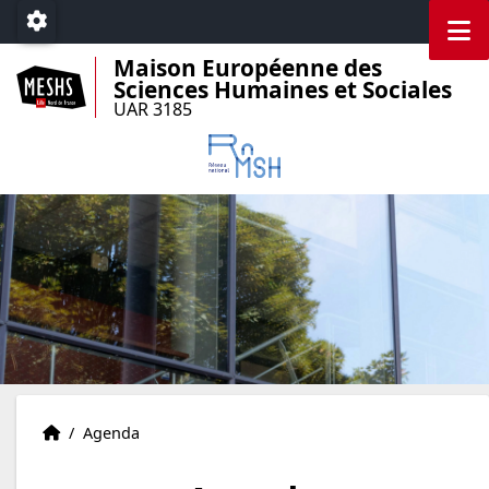
Accéder au menu principal
Accéder au contenu
M
Paramétrage
Maison Européenne des
Sciences Humaines et Sociales
UAR 3185
Accueil
Accueil
/
Agenda