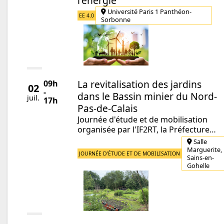
l'énergie
Université Paris 1 Panthéon-
EE 4.0
Sorbonne
La revitalisation des jardins
09h
02
-
dans le Bassin minier du Nord-
juil.
17h
Pas-de-Calais
Journée d'étude et de mobilisation
organisée par l'IF2RT, la Préfecture…
Salle
Marguerite,
JOURNÉE D'ÉTUDE ET DE MOBILISATION
Sains-en-
Gohelle