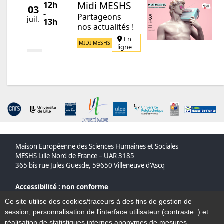
Midi MESHS
12h
03
-
Partageons
juil.
13h
nos actualités !
En
MIDI MESHS
ligne
Maison Européenne des Sciences Humaines et Sociales
MESHS Lille Nord de France – UAR 3185
365 bis rue Jules Guesde, 59650 Villeneuve d'Ascq
Accessibilité : non conforme
Plan du site
Ce site utilise des cookies/traceurs à des fins de gestion de
Mentions légales
session, personnalisation de l'interface utilisateur (contraste..) et
Contact
réalisation de statistiques internes anonymes de mesures