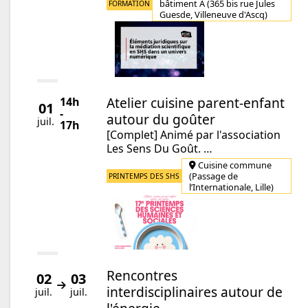
bâtiment A (365 bis rue Jules
FORMATION
Guesde, Villeneuve d'Ascq)
Atelier cuisine parent-enfant
14h
01
-
autour du goûter
juil.
17h
[Complet] Animé par l'association
Les Sens Du Goût. …
Cuisine commune
(Passage de
PRINTEMPS DES SHS
l’Internationale, Lille)
Rencontres
02
03
Du
au
interdisciplinaires autour de
juil.
juil.