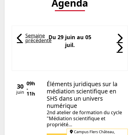
Agenda
Semaine
Du 29 juin au 05
précédente
( Du 2026-06-22 au 05-07-
( 
juil.
( 
Catégorie de l'agenda
Éléments juridiques sur la
09h
30
-
médiation scientifique en
juin
11h
SHS dans un univers
numérique
2nd atelier de formation du cycle
"Médiation scientifique et
propriété…
Campus Flers Château,