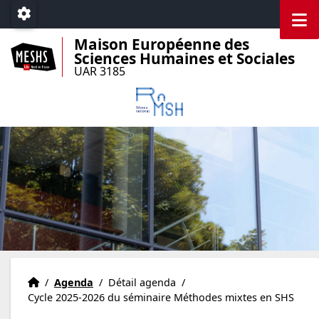
Accéder au menu principal
Accéder au contenu
M
Paramétrage
Maison Européenne des
Sciences Humaines et Sociales
UAR 3185
Accueil
Accueil
/
Agenda
/
Détail agenda
/
Cycle 2025-2026 du séminaire Méthodes mixtes en SHS