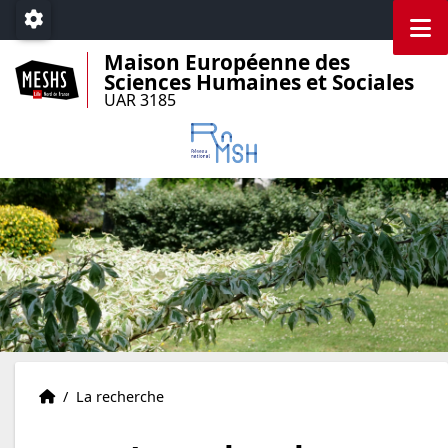
Accéder au menu principal
Accéder au contenu
M
Paramétrage
Maison Européenne des
Sciences Humaines et Sociales
UAR 3185
Accueil
Accueil
/
La recherche