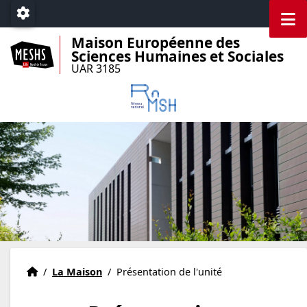
Accéder au menu principal
Accéder au contenu
M
Paramétrage
Maison Européenne des
Sciences Humaines et Sociales
UAR 3185
Accueil
Accueil
/
La Maison
/
Présentation de l'unité