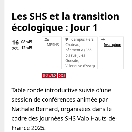
Les SHS et la transition
écologique : Jour 1
Organisateur :
Lieu :
Campus Flers
16
08h45
-
MESHS
Chateau,
Inscription
12h
45
oct.
bâtiment A (365
bis rue Jules
Guesde,
Villeneuve d'Ascq)
SHS VALO
2025
Table ronde introductive suivie d'une
session de conférences animée par
Nathalie Bernard, organisées dans le
cadre des Journées SHS Valo Hauts-de-
France 2025.