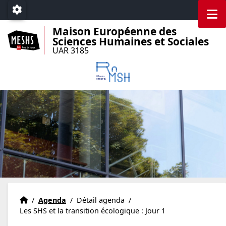
Accéder au menu principal
Accéder au contenu
M
Paramétrage
Maison Européenne des
Sciences Humaines et Sociales
UAR 3185
Accueil
Accueil
/
Agenda
/
Détail agenda
/
Les SHS et la transition écologique : Jour 1