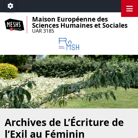
Accéder au menu principal
Accéder au contenu
M
Paramétrage
Maison Européenne des
Sciences Humaines et Sociales
UAR 3185
Archives de L’Écriture de
l’Exil au Féminin