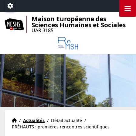
Accéder au menu principal
Accéder au contenu
M
Paramétrage
Maison Européenne des
Sciences Humaines et Sociales
UAR 3185
Accueil
Accueil
/
Actualités
/
Détail actualité
/
PRÉHAUTS : premières rencontres scientifiques