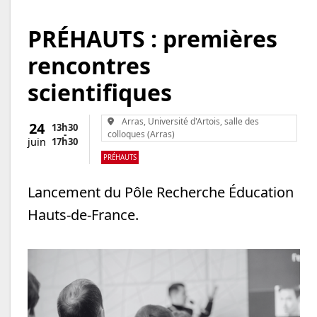
PRÉHAUTS : premières
rencontres
scientifiques
Lieu :
Arras, Université d'Artois, salle des
24
13h30
-
colloques (Arras)
17h
30
juin
PRÉHAUTS
Lancement du Pôle Recherche Éducation
Hauts-de-France.