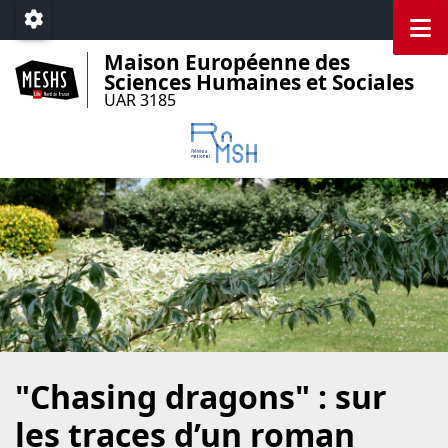
Accéder au menu principal
Accéder au contenu
M
Paramétrage
Maison Européenne des
Sciences Humaines et Sociales
UAR 3185
"Chasing dragons" : sur
les traces d’un roman