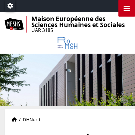
Accéder au menu principal
Accéder au contenu
M
Paramétrage
Maison Européenne des
Sciences Humaines et Sociales
UAR 3185
Accueil
Accueil
/
DHNord