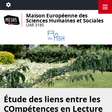
Accéder au menu principal
Accéder au contenu
M
Paramétrage
Maison Européenne des
Sciences Humaines et Sociales
UAR 3185
Étude des liens entre les
COmpétences en Lecture