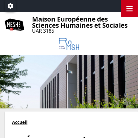
Accéder au menu principal
Accéder au contenu
M
Paramétrage
Maison Européenne des
Sciences Humaines et Sociales
UAR 3185
Accueil