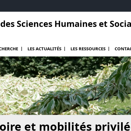
des Sciences Humaines et Socia
e La Maison
le sous menu de La recherche
Ouvrir le sous menu de Les actualités
Ouvrir le sous menu de Les r
ECHERCHE
LES ACTUALITÉS
LES RESSOURCES
CONTA
ire et mobilités privil