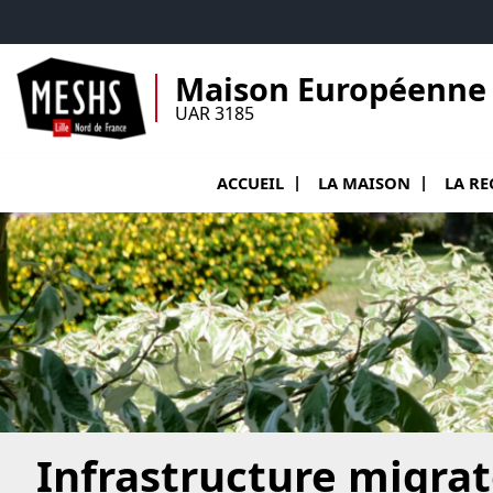
Accéder au menu principal
Accéder au contenu
Maison Européenne 
UAR 3185
Ouvrir le sous menu d
Ouvrir 
ACCUEIL
LA MAISON
LA R
Infrastructure migrato