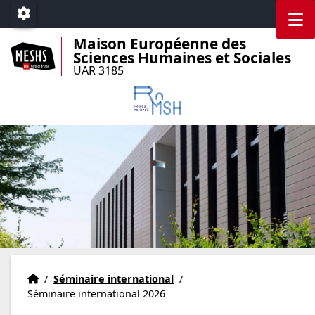
Accéder au menu principal
Accéder au contenu
M
Paramétrage
Maison Européenne des
Sciences Humaines et Sociales
UAR 3185
Accueil
Accueil
/
Séminaire international
/
Séminaire international 2026