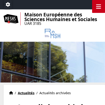
Accéder au menu principal
Accéder au contenu
M
Paramétrage
Maison Européenne des
Sciences Humaines et Sociales
UAR 3185
Accueil
Accueil
/
Actualités
/
Actualités archivées