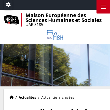
Accéder au menu principal
Accéder au contenu
M
Paramétrage
Maison Européenne des
Sciences Humaines et Sociales
UAR 3185
Accueil
Accueil
/
Actualités
/
Actualités archivées