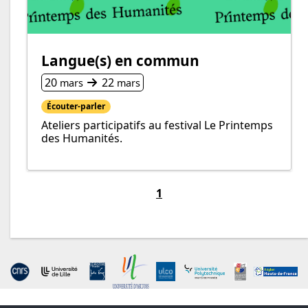
Langue(s) en commun
Du
au
20
22
mars
mars
Écouter-parler
Ateliers participatifs au festival Le Printemps
des Humanités.
1