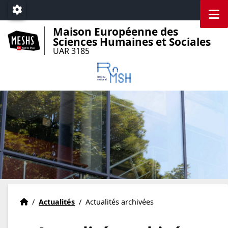
Accéder au menu principal
Accéder au contenu
M
Paramétrage
Maison Européenne des
Sciences Humaines et Sociales
UAR 3185
Accueil
Accueil
/
Actualités
/
Actualités archivées