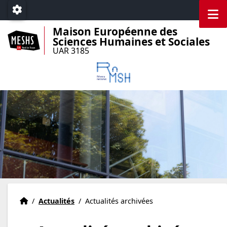
Accéder au menu principal
Accéder au contenu
M
Paramétrage
Maison Européenne des
Sciences Humaines et Sociales
UAR 3185
Accueil
Accueil
/
Actualités
/
Actualités archivées