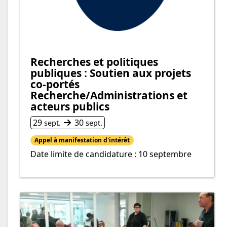
Recherches et politiques
publiques : Soutien aux projets
co-portés
Recherche/Administrations et
acteurs publics
Du
au
29
30
sept.
sept.
Appel à manifestation d'intérêt
Date limite de candidature : 10 septembre