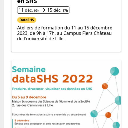
en SHS
Du
au
11
15
déc.
déc.
09h
17h
DataSHS
Ateliers de formation du 11 au 15 décembre
2023, de 9h à 17h, au Campus Flers Château
de l'université de Lille.