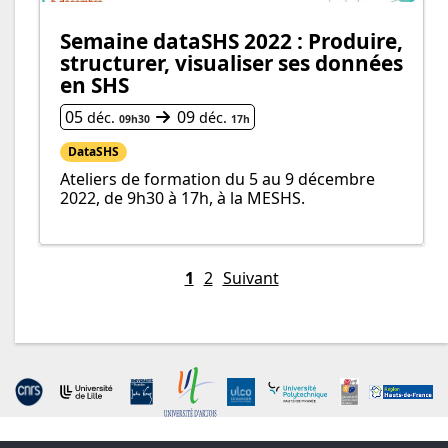
Semaine dataSHS 2022 : Produire,
structurer, visualiser ses données
en SHS
Du
au
05
09
déc.
déc.
09h30
17h
DataSHS
Ateliers de formation du 5 au 9 décembre
2022, de 9h30 à 17h, à la MESHS.
1
2
Suivant