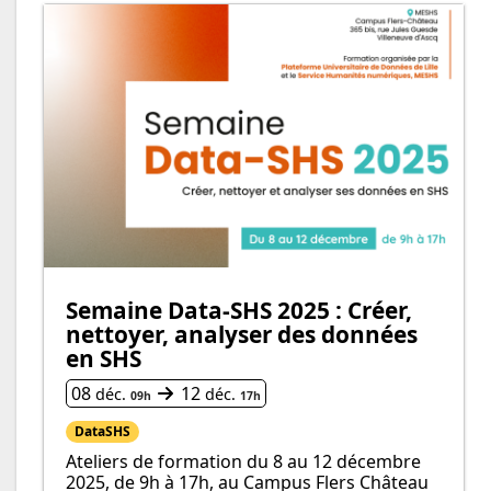
Semaine Data-SHS 2025 : Créer,
nettoyer, analyser des données
en SHS
Du
au
08
12
déc.
déc.
09h
17h
DataSHS
Ateliers de formation du 8 au 12 décembre
2025, de 9h à 17h, au Campus Flers Château