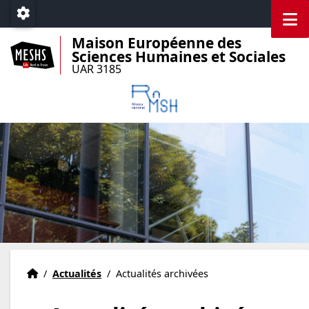
Accéder au menu principal
Accéder au contenu
M
Paramétrage
Maison Européenne des
Sciences Humaines et Sociales
UAR 3185
Accueil
Accueil
/
Actualités
/
Actualités archivées