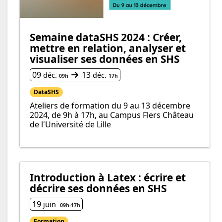
Semaine dataSHS 2024 : Créer,
mettre en relation, analyser et
visualiser ses données en SHS
Du
au
09
13
déc.
déc.
09h
17h
DataSHS
Ateliers de formation du 9 au 13 décembre
2024, de 9h à 17h, au Campus Flers Château
de l'Université de Lille
Introduction à Latex : écrire et
décrire ses données en SHS
19
juin
09h
-
17h
Formation